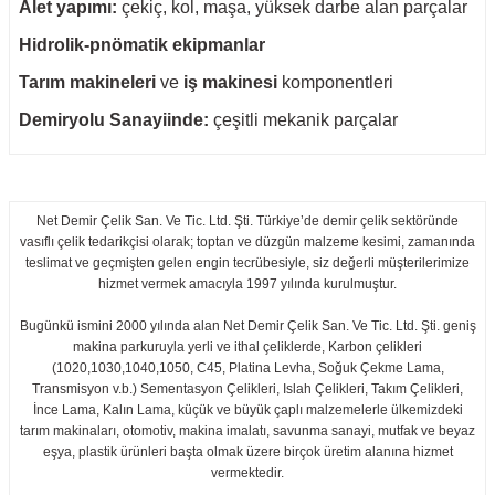
Alet yapımı:
çekiç, kol, maşa, yüksek darbe alan parçalar
Hidrolik-pnömatik ekipmanlar
Tarım makineleri
ve
iş makinesi
komponentleri
Demiryolu Sanayiinde:
çeşitli mekanik parçalar
Net Demir Çelik San. Ve Tic. Ltd. Şti. Türkiye’de demir çelik sektöründe
vasıflı çelik tedarikçisi olarak; toptan ve düzgün malzeme kesimi, zamanında
teslimat ve geçmişten gelen engin tecrübesiyle, siz değerli müşterilerimize
hizmet vermek amacıyla 1997 yılında kurulmuştur.
Bugünkü ismini 2000 yılında alan Net Demir Çelik San. Ve Tic. Ltd. Şti. geniş
makina parkuruyla yerli ve ithal çeliklerde, Karbon çelikleri
(1020,1030,1040,1050, C45, Platina Levha, Soğuk Çekme Lama,
Transmisyon v.b.) Sementasyon Çelikleri, Islah Çelikleri, Takım Çelikleri,
İnce Lama, Kalın Lama, küçük ve büyük çaplı malzemelerle ülkemizdeki
tarım makinaları, otomotiv, makina imalatı, savunma sanayi, mutfak ve beyaz
eşya, plastik ürünleri başta olmak üzere birçok üretim alanına hizmet
vermektedir.