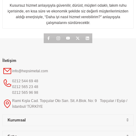
Kusursuz hizmet anlayışıyla güvenilir, dürüst, müşteri odaklı, takım ruhu
içerisinde, en kısa süre ve ekonomik şekilde siz değerli müşterilerimizden
aldığı enerjisiyle, “Daha iyi nasıl hizmet verebilirim?” anlayışıyla
çalışmalarını sürdürecektir.
İletişim
info@hepsimetal.com
0212 544 69 48
0212 565 23 48
0212 565 96 98
Rami Kışla Cad. Topçular Oto San. Sit. A Blok. No: 9 Topçular / Eyüp /
İstanbul/ TÜRKİYE
Kurumsal