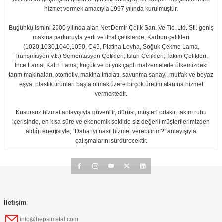
hizmet vermek amacıyla 1997 yılında kurulmuştur.
Bugünkü ismini 2000 yılında alan Net Demir Çelik San. Ve Tic. Ltd. Şti. geniş
makina parkuruyla yerli ve ithal çeliklerde, Karbon çelikleri
(1020,1030,1040,1050, C45, Platina Levha, Soğuk Çekme Lama,
Transmisyon v.b.) Sementasyon Çelikleri, Islah Çelikleri, Takım Çelikleri,
İnce Lama, Kalın Lama, küçük ve büyük çaplı malzemelerle ülkemizdeki
tarım makinaları, otomotiv, makina imalatı, savunma sanayi, mutfak ve beyaz
eşya, plastik ürünleri başta olmak üzere birçok üretim alanına hizmet
vermektedir.
Kusursuz hizmet anlayışıyla güvenilir, dürüst, müşteri odaklı, takım ruhu
içerisinde, en kısa süre ve ekonomik şekilde siz değerli müşterilerimizden
aldığı enerjisiyle, “Daha iyi nasıl hizmet verebilirim?” anlayışıyla
çalışmalarını sürdürecektir.
İletişim
info@hepsimetal.com