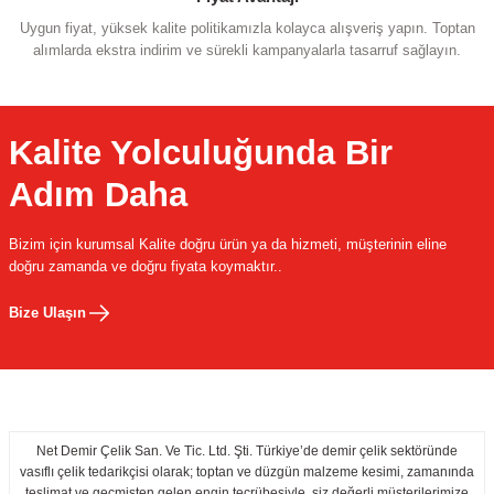
Uygun fiyat, yüksek kalite politikamızla kolayca alışveriş yapın. Toptan
alımlarda ekstra indirim ve sürekli kampanyalarla tasarruf sağlayın.
Kalite Yolculuğunda Bir
Adım Daha
Bizim için kurumsal Kalite doğru ürün ya da hizmeti, müşterinin eline
doğru zamanda ve doğru fiyata koymaktır..
Bize Ulaşın
Net Demir Çelik San. Ve Tic. Ltd. Şti. Türkiye’de demir çelik sektöründe
vasıflı çelik tedarikçisi olarak; toptan ve düzgün malzeme kesimi, zamanında
teslimat ve geçmişten gelen engin tecrübesiyle, siz değerli müşterilerimize