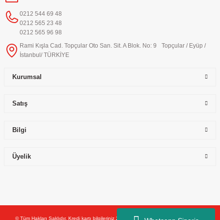
0212 544 69 48
0212 565 23 48
0212 565 96 98
Rami Kışla Cad. Topçular Oto San. Sit. A Blok. No: 9 Topçular / Eyüp /
İstanbul/ TÜRKİYE
Kurumsal
Satış
Bilgi
Üyelik
© Tüm Hakları Saklıdır. Kredi kartı bilgileriniz 256bit SSL sertifikası ile korunmaktadır.