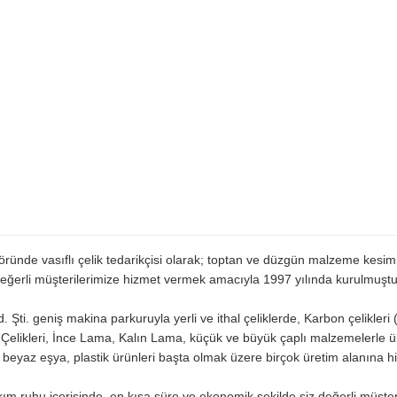
ktöründe vasıflı çelik tedarikçisi olarak; toptan ve düzgün malzeme kesi
eğerli müşterilerimize hizmet vermek amacıyla 1997 yılında kurulmuştu
d. Şti. geniş makina parkuruyla yerli ve ithal çeliklerde, Karbon çeli
m Çelikleri, İnce Lama, Kalın Lama, küçük ve büyük çaplı malzemelerle 
 beyaz eşya, plastik ürünleri başta olmak üzere birçok üretim alanına h
kım ruhu içerisinde, en kısa süre ve ekonomik şekilde siz değerli müşteril