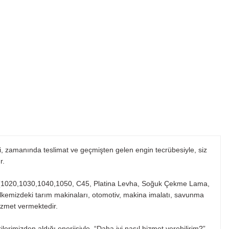
mi, zamanında teslimat ve geçmişten gelen engin tecrübesiyle, siz
r.
kleri (1020,1030,1040,1050, C45, Platina Levha, Soğuk Çekme Lama,
ülkemizdeki tarım makinaları, otomotiv, makina imalatı, savunma
izmet vermektedir.
erimizden aldığı enerjisiyle, “Daha iyi nasıl hizmet verebilirim?”