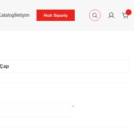
Katalog
İletişim
Hızlı Sipariş
 Çap
*