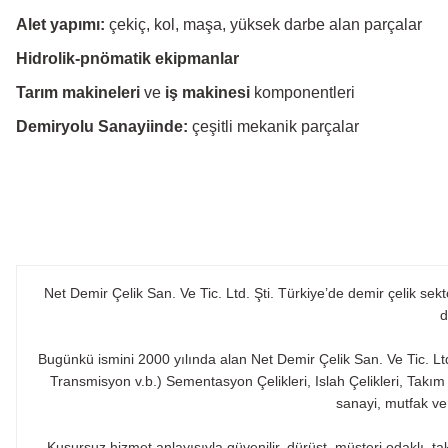
Alet yapımı:
çekiç, kol, maşa, yüksek darbe alan parçalar
Hidrolik-pnömatik ekipmanlar
Tarım makineleri
ve
iş makinesi
komponentleri
Demiryolu Sanayiinde:
çeşitli mekanik parçalar
Net Demir Çelik San. Ve Tic. Ltd. Şti. Türkiye’de demir çelik se
d
Bugünkü ismini 2000 yılında alan Net Demir Çelik San. Ve Tic. Lt
Transmisyon v.b.) Sementasyon Çelikleri, Islah Çelikleri, Takı
sanayi, mutfak ve
Kusursuz hizmet anlayışıyla güvenilir, dürüst, müşteri odaklı, ta