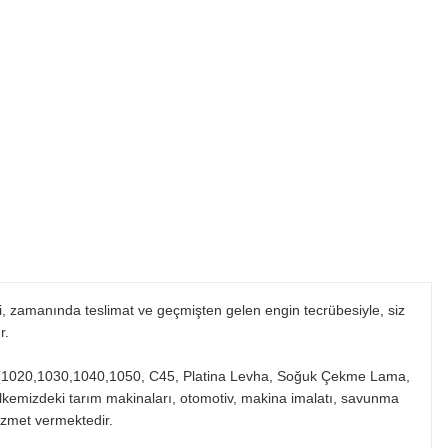
mi, zamanında teslimat ve geçmişten gelen engin tecrübesiyle, siz
r.
kleri (1020,1030,1040,1050, C45, Platina Levha, Soğuk Çekme Lama,
ülkemizdeki tarım makinaları, otomotiv, makina imalatı, savunma
izmet vermektedir.