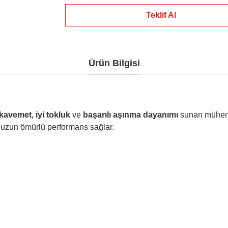
Teklif Al
Ürün Bilgisi
avemet, iyi tokluk
ve
başarılı aşınma dayanımı
sunan mühendis
da uzun ömürlü performans sağlar.