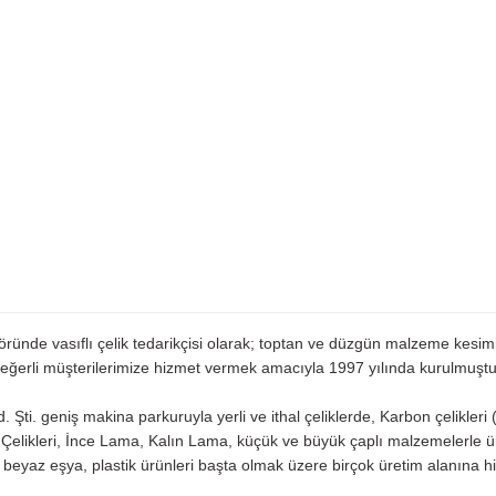
ktöründe vasıflı çelik tedarikçisi olarak; toptan ve düzgün malzeme kesi
eğerli müşterilerimize hizmet vermek amacıyla 1997 yılında kurulmuştu
d. Şti. geniş makina parkuruyla yerli ve ithal çeliklerde, Karbon çeli
m Çelikleri, İnce Lama, Kalın Lama, küçük ve büyük çaplı malzemelerle 
 beyaz eşya, plastik ürünleri başta olmak üzere birçok üretim alanına h